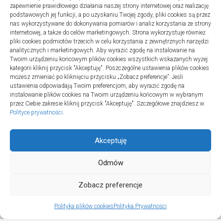
15 marca 2023
zapewnienie prawidłowego działania naszej strony internetowej oraz realizację
podstawowych jej funkcji, a po uzyskaniu Twojej zgody, pliki cookies są przez
nas wykorzystywane do dokonywania pomiarów i analiz korzystania ze strony
internetowej, a także do celów marketingowych. Strona wykorzystuje również
pliki cookies podmiotów trzecich w celu korzystania z zewnętrznych narzędzi
analitycznych i marketingowych. Aby wyrazić zgodę na instalowanie na
Twoim urządzeniu końcowym plików cookies wszystkich wskazanych wyżej
Polityka plików cookies (EU)
|
Polityka prywatności
kategorii kliknij przycisk "Akceptuję". Poszczególne ustawienia plików cookies
możesz zmieniać po kliknięciu przycisku „Zobacz preferencje”. Jeśli
ustawienia odpowiadają Twoim preferencjom, aby wyrazić zgodę na
instalowanie plików cookies na Twoim urządzeniu końcowym w wybranym
przez Ciebie zakresie kliknij przycisk "Akceptuję". Szczegółowe znajdziesz w
Polityce prywatności
.
Akceptuję
Odmów
MEDMA © 2026. All Rights Reserved.
Zobacz preferencje
Polityka plików cookies
Polityka Prywatności