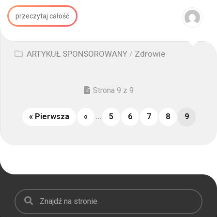
przeczytaj całość
ARTYKUŁ SPONSOROWANY
/
Zdrowie
Strona 9 z 9
« Pierwsza
«
...
5
6
7
8
9