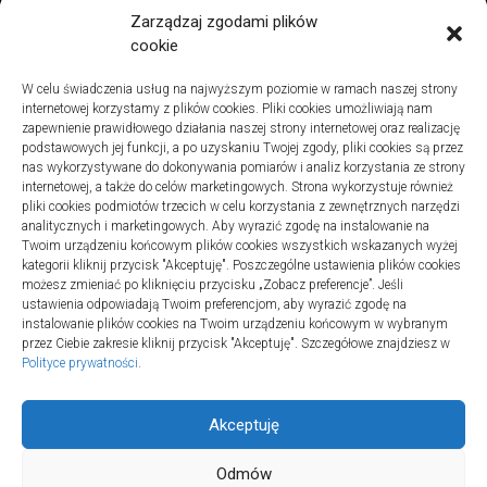
Zarządzaj zgodami plików
cookie
Lifestyle
W celu świadczenia usług na najwyższym poziomie w ramach naszej strony
Jak działają psychodeliki – poznaj najistotniejsze informacje?
internetowej korzystamy z plików cookies. Pliki cookies umożliwiają nam
15 marca 2023
zapewnienie prawidłowego działania naszej strony internetowej oraz realizację
podstawowych jej funkcji, a po uzyskaniu Twojej zgody, pliki cookies są przez
nas wykorzystywane do dokonywania pomiarów i analiz korzystania ze strony
internetowej, a także do celów marketingowych. Strona wykorzystuje również
pliki cookies podmiotów trzecich w celu korzystania z zewnętrznych narzędzi
analitycznych i marketingowych. Aby wyrazić zgodę na instalowanie na
Twoim urządzeniu końcowym plików cookies wszystkich wskazanych wyżej
Polityka plików cookies (EU)
|
Polityka prywatności
kategorii kliknij przycisk "Akceptuję". Poszczególne ustawienia plików cookies
możesz zmieniać po kliknięciu przycisku „Zobacz preferencje”. Jeśli
ustawienia odpowiadają Twoim preferencjom, aby wyrazić zgodę na
instalowanie plików cookies na Twoim urządzeniu końcowym w wybranym
przez Ciebie zakresie kliknij przycisk "Akceptuję". Szczegółowe znajdziesz w
Polityce prywatności
.
Akceptuję
Odmów
MEDMA © 2026. All Rights Reserved.