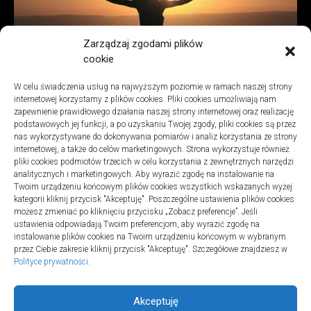
Zarządzaj zgodami plików
cookie
Lifestyle
W celu świadczenia usług na najwyższym poziomie w ramach naszej strony
Jak działają psychodeliki – poznaj najistotniejsze informacje?
internetowej korzystamy z plików cookies. Pliki cookies umożliwiają nam
15 marca 2023
zapewnienie prawidłowego działania naszej strony internetowej oraz realizację
podstawowych jej funkcji, a po uzyskaniu Twojej zgody, pliki cookies są przez
nas wykorzystywane do dokonywania pomiarów i analiz korzystania ze strony
internetowej, a także do celów marketingowych. Strona wykorzystuje również
pliki cookies podmiotów trzecich w celu korzystania z zewnętrznych narzędzi
analitycznych i marketingowych. Aby wyrazić zgodę na instalowanie na
Twoim urządzeniu końcowym plików cookies wszystkich wskazanych wyżej
Polityka plików cookies (EU)
|
Polityka prywatności
kategorii kliknij przycisk "Akceptuję". Poszczególne ustawienia plików cookies
możesz zmieniać po kliknięciu przycisku „Zobacz preferencje”. Jeśli
ustawienia odpowiadają Twoim preferencjom, aby wyrazić zgodę na
instalowanie plików cookies na Twoim urządzeniu końcowym w wybranym
przez Ciebie zakresie kliknij przycisk "Akceptuję". Szczegółowe znajdziesz w
Polityce prywatności
.
Akceptuję