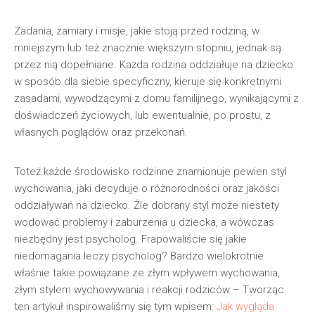
Zadania, zamiary i misje, jakie stoją przed rodziną, w
mniejszym lub też znacznie większym stopniu, jednak są
przez nią dopełniane. Każda rodzina oddziałuje na dziecko
w sposób dla siebie specyficzny, kieruje się konkretnymi
zasadami, wywodzącymi z domu familijnego, wynikającymi z
doświadczeń życiowych, lub ewentualnie, po prostu, z
własnych poglądów oraz przekonań.
Toteż każde środowisko rodzinne znamionuje pewien styl
wychowania, jaki decyduje o różnorodności oraz jakości
oddziaływań na dziecko. Źle dobrany styl może niestety
wodować problemy i zaburzenia u dziecka, a wówczas
niezbędny jest psycholog. Frapowaliście się jakie
niedomagania leczy psycholog? Bardzo wielokrotnie
właśnie takie powiązane ze złym wpływem wychowania,
złym stylem wychowywania i reakcji rodziców – Tworząc
ten artykuł inspirowaliśmy się tym wpisem:
Jak wygląda