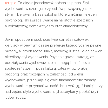
terapia
. To ciężka jednakowoż opłacalna praca. Styl
wychowania w szeregu przypadków powiązany jest ze
stylami kierowania klasą szkolną, które wyróżnia niejeden
psycholog, jaki zwraca uwagę na najistotniejsze z nich –
autokratyczny, demokratyczny oraz anarchistyczny.
Jakim sposobem osobiście twierdzi jeżeli człowiek
kierujący w pewnym czasie preferuje kategorycznie pewne
metody, a innych raczej unika, mówimy, iż stosuje on pewien
określony styl wychowania. Psychologowie uważają, że
oddziaływania wychowawcze nie mogą istnieć poza
społeczeństwem i poza kulturą, toteż w różnorakiej
proporcji oraz rodzajach, w zależności od wieku
wychowanka, przenikają się dwie fundamentalne zasady
wychowania – przymusi wolność. Inni uważają, iż istnieją trzy
nadrzędne style wychowania: styl autorytarny, pobłażliwy i
ludowładczy.