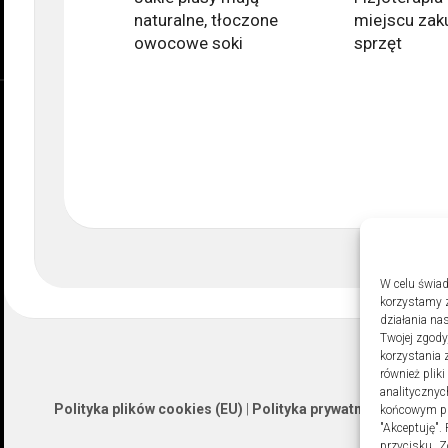
naturalne, tłoczone
miejscu zak
owocowe soki
sprzęt
W celu świad
korzystamy z
działania nas
Twojej zgody
korzystania 
również plik
analitycznyc
Polityka plików cookies (EU)
|
Polityka prywatności
końcowym pli
"Akceptuję".
przycisku „Z