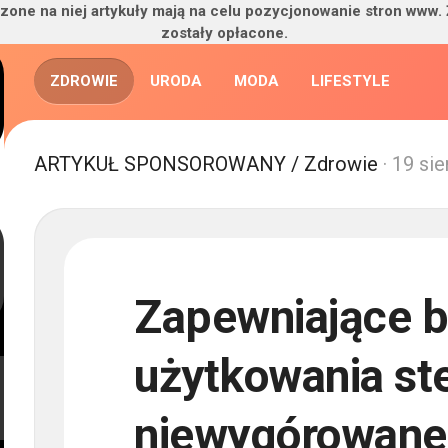
zone na niej artykuły mają na celu pozycjonowanie stron www.
zostały opłacone.
ZDROWIE
URODA
MODA
LIFESTYLE
ARTYKUŁ SPONSOROWANY
/
Zdrowie
· 19 si
Zapewniające 
użytkowania st
niewygórowane