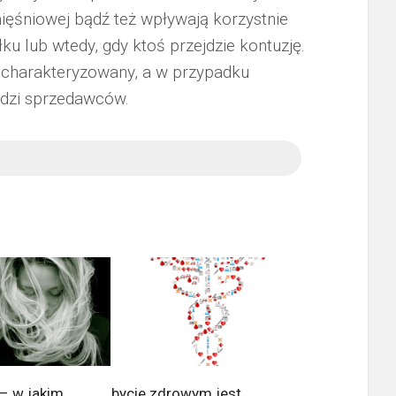
ęśniowej bądź też wpływają korzystnie
u lub wtedy, gdy ktoś przejdzie kontuzję.
 scharakteryzowany, a w przypadku
dzi sprzedawców.
 – w jakim
bycie zdrowym jest