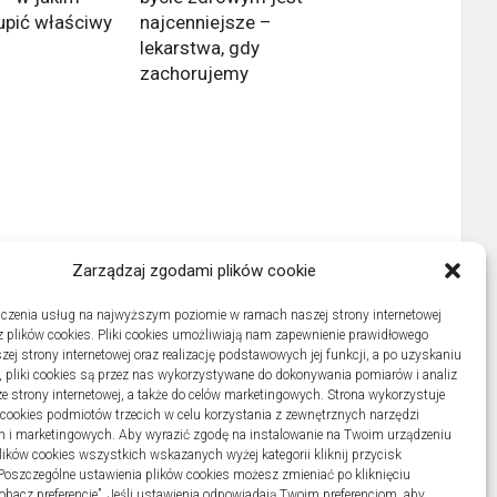
upić właściwy
najcenniejsze –
lekarstwa, gdy
zachorujemy
Zarządzaj zgodami plików cookie
czenia usług na najwyższym poziomie w ramach naszej strony internetowej
 plików cookies. Pliki cookies umożliwiają nam zapewnienie prawidłowego
zej strony internetowej oraz realizację podstawowych jej funkcji, a po uzyskaniu
, pliki cookies są przez nas wykorzystywane do dokonywania pomiarów i analiz
ze strony internetowej, a także do celów marketingowych. Strona wykorzystuje
i cookies podmiotów trzecich w celu korzystania z zewnętrznych narzędzi
h i marketingowych. Aby wyrazić zgodę na instalowanie na Twoim urządzeniu
ków cookies wszystkich wskazanych wyżej kategorii kliknij przycisk
 Poszczególne ustawienia plików cookies możesz zmieniać po kliknięciu
obacz preferencje”. Jeśli ustawienia odpowiadają Twoim preferencjom, aby